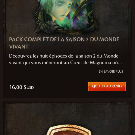
PACK COMPLET DE LA SAISON 2 DU MONDE
VIVANT
Découvrez les huit épisodes de la saison 2 du Monde
vivant qui vous mèneront au Cœur de Maguuma où
vous combattrez aux côtés d'autres héros pour
EN SAVOIR PLUS
endiguer une menace ancestrale. Après sept épisodes
pleins de suspense et d'action, la conclusion de cette
16,00 $
AJOUTER AU PANIER
USD
saison ne vous laissera pas indifférent.