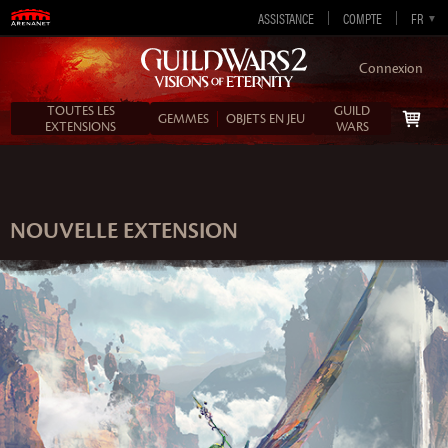
ASSISTANCE
COMPTE
EN-GB
EN-US
DE
FR
ES
Connexion
TOUTES LES
GUILD
GEMMES
OBJETS EN JEU
EXTENSIONS
WARS
NOUVELLE EXTENSION