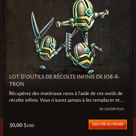
LOT D'OUTILS DE RÉCOLTE INFINIS DE JOB-R-
TRON
Récupérez des matériaux rares à l'aide de ces outils de
récolte infinis. Vous n'aurez jamais à les remplacer et
pourrez récolter tous les types de matériaux de la Tyrie.
EN SAVOIR PLUS
Ce lot inclut le Récolte-O-Tron (pour tous types de
plantes), le Bûche-O-Tron (pour tous types d'arbres) et
30,00 $
AJOUTER AU PANIER
USD
le Mine-O-Tron (pour tous types de métaux).