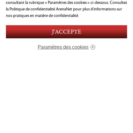
consultant la rubrique « Paramètres des cookies » ci-dessous. Consultez
la Politique de confidentialité ArenaNet
pour plus d'informations sur
nos pratiques en matière de confidentialité.
PATH OF FIRE ET HEART OF THORNS
J'ACCEPTE
ÉDITION STANDARD
29,99 $
USD
Paramètres des cookies
AJOUTER AU PANIER
QUI NOUS SOMMES
NOS JEUX
EMPLOIS
CONTACT
PRODUITS DÉRIVÉS