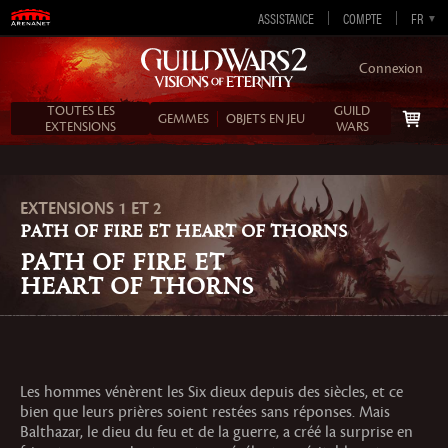
ASSISTANCE
COMPTE
EN-GB
EN-US
DE
FR
ES
Connexion
TOUTES LES
GUILD
GEMMES
OBJETS EN JEU
EXTENSIONS
WARS
EXTENSIONS 1 ET 2
PATH OF FIRE ET HEART OF THORNS
Path of Fire et
Heart of Thorns
Les hommes vénèrent les Six dieux depuis des siècles, et ce
bien que leurs prières soient restées sans réponses. Mais
Balthazar, le dieu du feu et de la guerre, a créé la surprise en